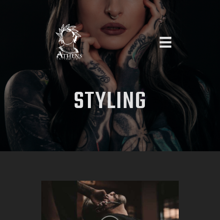
HOME
STYLING
ABOUT US
ARTISTS
PIERCING
APPOINTMENT REQUEST
CONTACT US